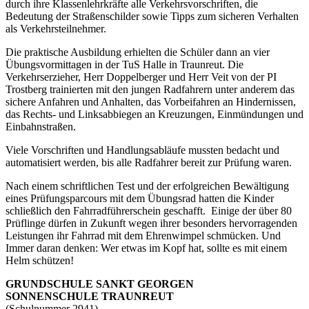
durch ihre Klassenlehrkräfte alle Verkehrsvorschriften, die
Bedeutung der Straßenschilder sowie Tipps zum sicheren Verhalten
als Verkehrsteilnehmer.
Die praktische Ausbildung erhielten die Schüler dann an vier
Übungsvormittagen in der TuS Halle in Traunreut. Die
Verkehrserzieher, Herr Doppelberger und Herr Veit von der PI
Trostberg trainierten mit den jungen Radfahrern unter anderem das
sichere Anfahren und Anhalten, das Vorbeifahren an Hindernissen,
das Rechts- und Linksabbiegen an Kreuzungen, Einmündungen und
Einbahnstraßen.
Viele Vorschriften und Handlungsabläufe mussten bedacht und
automatisiert werden, bis alle Radfahrer bereit zur Prüfung waren.
Nach einem schriftlichen Test und der erfolgreichen Bewältigung
eines Prüfungsparcours mit dem Übungsrad hatten die Kinder
schließlich den Fahrradführerschein geschafft. Einige der über 80
Prüflinge dürfen in Zukunft wegen ihrer besonders hervorragenden
Leistungen ihr Fahrrad mit dem Ehrenwimpel schmücken. Und
Immer daran denken: Wer etwas im Kopf hat, sollte es mit einem
Helm schützen!
GRUNDSCHULE SANKT GEORGEN
SONNENSCHULE TRAUNREUT
(Schulnummer 2941)