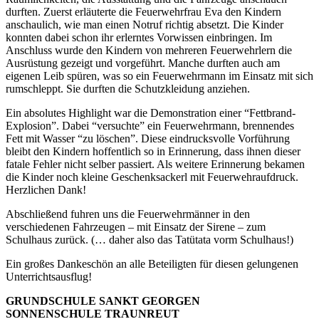
durften. Zuerst erläuterte die Feuerwehrfrau Eva den Kindern
anschaulich, wie man einen Notruf richtig absetzt. Die Kinder
konnten dabei schon ihr erlerntes Vorwissen einbringen. Im
Anschluss wurde den Kindern von mehreren Feuerwehrlern die
Ausrüstung gezeigt und vorgeführt. Manche durften auch am
eigenen Leib spüren, was so ein Feuerwehrmann im Einsatz mit sich
rumschleppt. Sie durften die Schutzkleidung anziehen.
Ein absolutes Highlight war die Demonstration einer “Fettbrand-
Explosion”. Dabei “versuchte” ein Feuerwehrmann, brennendes
Fett mit Wasser “zu löschen”. Diese eindrucksvolle Vorführung
bleibt den Kindern hoffentlich so in Erinnerung, dass ihnen dieser
fatale Fehler nicht selber passiert. Als weitere Erinnerung bekamen
die Kinder noch kleine Geschenksackerl mit Feuerwehraufdruck.
Herzlichen Dank!
Abschließend fuhren uns die Feuerwehrmänner in den
verschiedenen Fahrzeugen – mit Einsatz der Sirene – zum
Schulhaus zurück. (… daher also das Tatütata vorm Schulhaus!)
Ein großes Dankeschön an alle Beteiligten für diesen gelungenen
Unterrichtsausflug!
GRUNDSCHULE SANKT GEORGEN
SONNENSCHULE TRAUNREUT