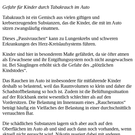
Gefahr für Kinder durch Tabakrauch im Auto
Tabakrauch ist ein Gemisch aus vielen giftigen und
krebserzeugenden Substanzen, das die Kinder, die mit im Auto
sitzen zwangsläufig einatmen.
Dieses „Passivrauchen“ kann zu Lungenkrebs und schweren
Erkrankungen des Herz-Kreislaufsystems führen.
Kinder sind hier in besonderem Maße gefährdet, da sie öfter atmen
als Erwachsene und ihr Entgiftungssystem noch nicht ausgewachsen
ist. Bei Säuglingen erhöht sich die Gefahr des „plötzlichen
Kindstodes“.
Das Rauchen im Auto ist insbesondere für mitfahrende Kinder
deshalb so belastend, weil das Raumvolumen so klein und daher die
Schadstoffbelastung so hoch ist. Zudem ist die Belüftungssituation
auf der Rückbank meist wesentlich schlechter als auf den
Vordersitzen. Die Belastung im Innenraum eines „Raucherautos“
beträgt häufig ein Vielfaches der Belastung in einer durchschnittlich
verrauchten Bar.
Die schädlichen Substanzen lagern sich aber auch auf den
Oberflächen im Auto ab und sind auch dann noch vorhanden, wenn
aktuell nicht geraucht wird. Nikotin reagiert dabei mit anderen