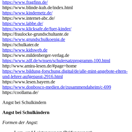
https://www.fragfinn.de/
https://www.blinde-kuh.de/index.html
https://www.kindernetz.de/
https://www.internet-abc.de/
https://www.labbe.de/
https://www.klicksafe.de/fuer-kinder/
https://fraulocke-grundschultante.de
https://www.grundschulkoenig.de
https://schulkater.de
https://www.kidsweb.de
https://www.mildenberger-verlag.de
https://www.zdf.de/wissen/schulersatzprogramm-100.html
http://www.amira-lesen.de/#page=home
https://www.bildung-forschung.digital/de/alle-mint-angebote-eltern-
und-lehrer-aufgepasst-2916.html
https://www.lesen.bayern.de
https://www.donbosco-medien.de/zusammendaheim/c-699
https://coollama.de/
Angst bei Schulkindern
Angst bei Schulkindern
Formen der Angst: