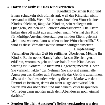
Hören Sie aktiv zu: Das Kind verstehen
Konflikte zwischen Kind und
Eltern schaukeln sich oftmals auf, weil das Kind sich nicht
verstanden fühlt. Wenn Eltern vorschnell den Wunsch eines
Kindes ablehnen, fängt das Kind an, sein Anliegen mit
Quengeln, Weinen und Schreien durchzusetzen. Die Eltern
halten dies oft nicht aus und geben nach. Was hat das Kind
für künftige Auseinandersetzungen mit den Eltern gelernt?
„Ich muss weinen, dann werden meine Wünsche erfüllt.“ So
wird es diese Verhaltensweise immer häufiger einsetzen.
Empfehlung:
Verschaffen Sie sich Zeit für reifliches Überlegen. Möchte Ihr
Kind z. B. ein neues Handy haben, lassen Sie sich genau
erklären, worum es geht und weshalb Ihrem Kind das so
wichtig ist. Kontern Sie nicht mit Gegenargumenten. Hören
Sie vielmehr „aktiv“ zu. Nehmen Sie also erst einmal alle
Aussagen des Kindes auf. Fassen Sie das Gehörte zusammen:
„Es ist dir also besonders wichtig dieselbe Marke wie dein
Freund zu besitzen, damit du nicht ausgelacht wirst? Ich
werde mir das überleben und mit deinem Vater besprechen.
Wir reden dann morgen nach dem Abendessen noch einmal
darüber.“
Senden Sie „Ich-Aussagen“: Selbst verstanden werden