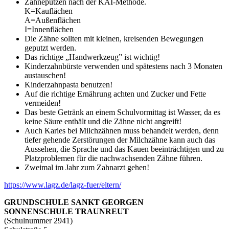
Zähneputzen nach der KAI-Methode.
K=Kauflächen
A=Außenflächen
I=Innenflächen
Die Zähne sollten mit kleinen, kreisenden Bewegungen
geputzt werden.
Das richtige „Handwerkzeug” ist wichtig!
Kinderzahnbürste verwenden und spätestens nach 3 Monaten
austauschen!
Kinderzahnpasta benutzen!
Auf die richtige Ernährung achten und Zucker und Fette
vermeiden!
Das beste Getränk an einem Schulvormittag ist Wasser, da es
keine Säure enthält und die Zähne nicht angreift!
Auch Karies bei Milchzähnen muss behandelt werden, denn
tiefer gehende Zerstörungen der Milchzähne kann auch das
Aussehen, die Sprache und das Kauen beeinträchtigen und zu
Platzproblemen für die nachwachsenden Zähne führen.
Zweimal im Jahr zum Zahnarzt gehen!
https://www.lagz.de/lagz-fuer/eltern/
GRUNDSCHULE SANKT GEORGEN
SONNENSCHULE TRAUNREUT
(Schulnummer 2941)