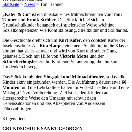
Startseite
>
News
>
Toni Tanner
„Käfer & Co“
ist ein musikalisches Mitmachmärchen von
Toni
Tanner
und
Frank Ströber
. Das Stück richtet sich an
Grundschulkinder behandelt auf spielerische Weise wichtige
Sozialkompetenzen wie Konfliktlösung, Streitkultur und Solidarität.
Die Geschichte dreht sich um
Kurt Käfer
, den coolsten Käfer der
Insektenschule. Als
Rita Raupe
, eine neue Schülerin, in die Klasse
kommt, hat sie es schwer und wird von Kurt und seiner Gang
gehänselt. Doch mit Hilfe von
Victoria Motte
und der
Schmetterlingsfee
erfährt Kurt eine Veränderung, die ihn zum
Umdenken bewegt.
Das Stück kombiniert
Singspiel und Mitmachtheater
, sodass die
Kinder aktiv eingebunden werden. Die Aufführung dauert etwa
60
Minuten
, und die Lehrkräfte erhalten im Vorfeld Liedtexte und eine
Mitsing-CD zur Vorbereitung. Ziel ist es, den Kindern auf
altersgerechte Weise den Umgang mit schwierigen
Lebenssituationen und das Akzeptieren von Anderssein
näherzubringen.
KI generiert
GRUNDSCHULE SANKT GEORGEN