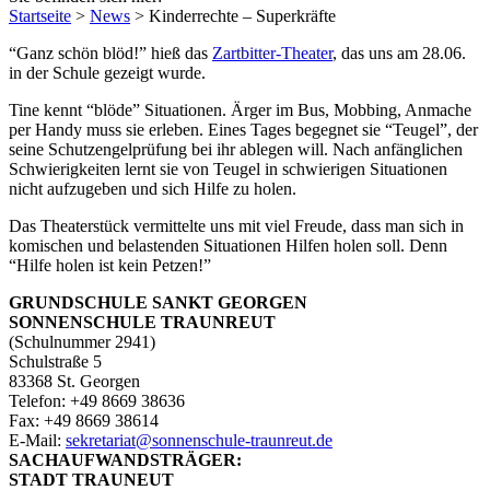
Startseite
>
News
>
Kinderrechte – Superkräfte
“Ganz schön blöd!” hieß das
Zartbitter-Theater
, das uns am 28.06.
in der Schule gezeigt wurde.
Tine kennt “blöde” Situationen. Ärger im Bus, Mobbing, Anmache
per Handy muss sie erleben. Eines Tages begegnet sie “Teugel”, der
seine Schutzengelprüfung bei ihr ablegen will. Nach anfänglichen
Schwierigkeiten lernt sie von Teugel in schwierigen Situationen
nicht aufzugeben und sich Hilfe zu holen.
Das Theaterstück vermittelte uns mit viel Freude, dass man sich in
komischen und belastenden Situationen Hilfen holen soll. Denn
“Hilfe holen ist kein Petzen!”
GRUNDSCHULE SANKT GEORGEN
SONNENSCHULE TRAUNREUT
(Schulnummer 2941)
Schulstraße 5
83368 St. Georgen
Telefon: +49 8669 38636
Fax: +49 8669 38614
E‑Mail:
sekretariat@sonnenschule-traunreut.de
SACHAUFWANDSTRÄGER:
STADT TRAUNEUT