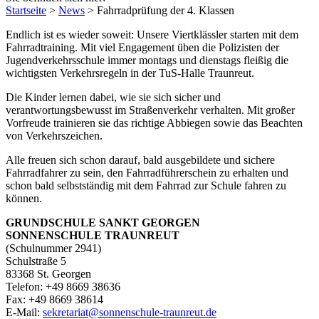
Startseite
>
News
>
Fahrradprüfung der 4. Klassen
Endlich ist es wieder soweit: Unsere Viertklässler starten mit dem
Fahrradtraining. Mit viel Engagement üben die Polizisten der
Jugendverkehrsschule immer montags und dienstags fleißig die
wichtigsten Verkehrsregeln in der TuS-Halle Traunreut.
Die Kinder lernen dabei, wie sie sich sicher und
verantwortungsbewusst im Straßenverkehr verhalten. Mit großer
Vorfreude trainieren sie das richtige Abbiegen sowie das Beachten
von Verkehrszeichen.
Alle freuen sich schon darauf, bald ausgebildete und sichere
Fahrradfahrer zu sein, den Fahrradführerschein zu erhalten und
schon bald selbstständig mit dem Fahrrad zur Schule fahren zu
können.
GRUNDSCHULE SANKT GEORGEN
SONNENSCHULE TRAUNREUT
(Schulnummer 2941)
Schulstraße 5
83368 St. Georgen
Telefon: +49 8669 38636
Fax: +49 8669 38614
E‑Mail:
sekretariat@sonnenschule-traunreut.de